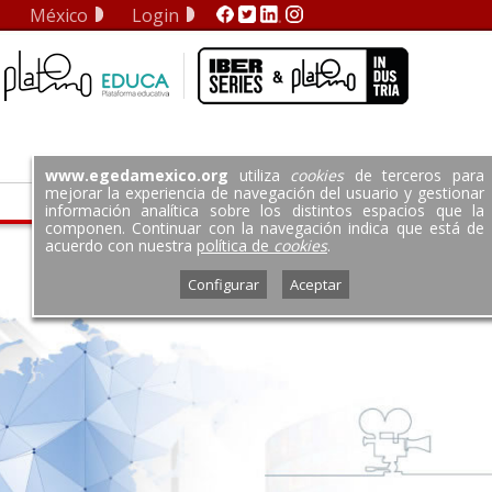
México
Login
EGEDA COM
A Argentina
EGEDA Brasil
EGEDA Chile
DA Colombia
www.egedamexico.org
utiliza
cookies
de terceros para
 Dominicana
mejorar la experiencia de navegación del usuario y gestionar
Tarifas
Repertorio
Socios
EDA Ecuador
información analítica sobre los distintos espacios que la
componen. Continuar con la navegación indica que está de
GEDA España
acuerdo con nuestra
política de
cookies
.
es
icaciones
Folleto informativo
GEDA México
Configurar
Aceptar
EDA Panamá
EGEDA Perú
EDA Uruguay
EGEDA Us