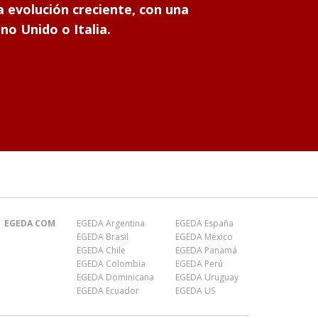
 evolución creciente, con una
no Unido o Italia.
EGEDA COM
EGEDA Argentina
EGEDA España
EGEDA Brasil
EGEDA México
EGEDA Chile
EGEDA Panamá
EGEDA Colombia
EGEDA Perú
EGEDA Dominicana
EGEDA Uruguay
EGEDA Ecuador
EGEDA US