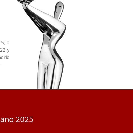
5, o
022 y
adrid
.
cano 2025