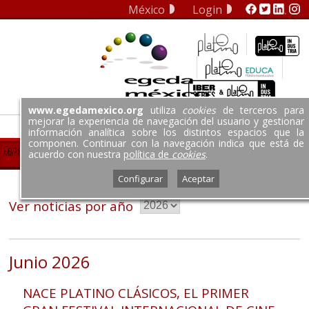
México
Login
EGEDA COM
EGEDA Argentina
EGEDA Brasil
EGEDA Chile
EGEDA Colombia
www.egedamexico.org
utiliza
cookies
de terceros para
EGEDA Dominicana
mejorar la experiencia de navegación del usuario y gestionar
EGEDA Ecuador
información analítica sobre los distintos espacios que la
componen. Continuar con la navegación indica que está de
EGEDA España
Conoce EGEDA México S.G.C.
Noticias
Licencias
Soluciones
Platino Educa
Noticias
Marco Legal
Tarifas
Repertorio
Socios
Contacto
acuerdo con nuestra
política de
cookies
.
EGEDA México
Quiénes somos
Hoteleras
Automotrices
EGEDA MÉXICO Internacional
Hospitales
Espacios Culturales
Servicios
Hazte Socio
Información para socios
PLATINO Talks
Configurar
Aceptar
EGEDA Panamá
Publicaciones
Licencias Digitales
Folleto informativo
EGEDA Perú
Ver noticias por año
EGEDA Uruguay
EGEDA Us
Junio 2026
NACE PLATINO CLÁSICOS, EL PRIMER